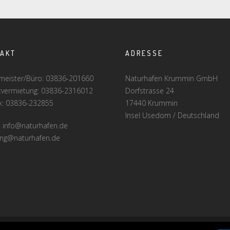
TAKT
ADRESSE
meister/Büro: 03836-201660
Naturhafen Krummin GmbH
tvermietung: 03836-2316012
Dorfstrasse 24
ax: 03836-232855
17440 Krummin
Insel Usedom / Deutschland
: info@naturhafen.de
ng@naturhafen.de