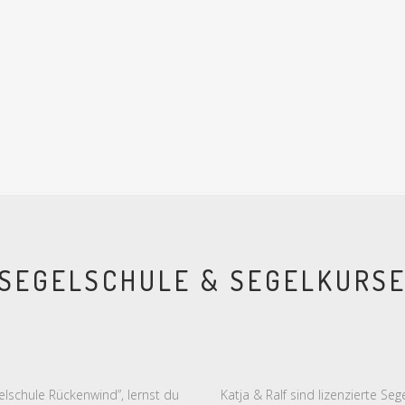
SEGELSCHULE & SEGELKURS
lschule Rückenwind”, lernst du
Katja & Ralf sind lizenzierte S