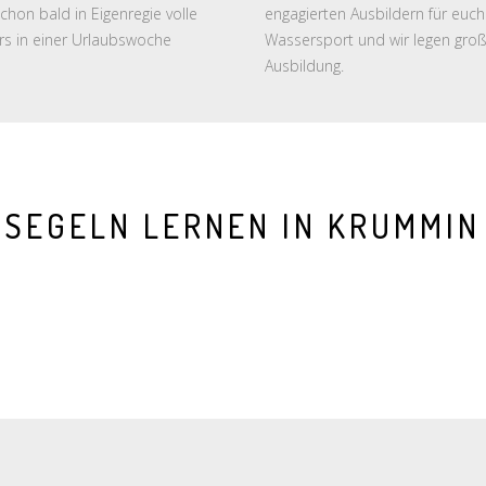
hon bald in Eigenregie volle
engagierten Ausbildern für euch
s in einer Urlaubswoche
Wassersport und wir legen große
Ausbildung.
SEGELN LERNEN IN KRUMMIN