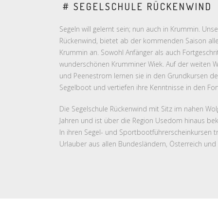
# SEGELSCHULE RÜCKENWIND
Segeln will gelernt sein; nun auch in Krummin. Unse
Rückenwind, bietet ab der kommenden Saison alle
Krummin an. Sowohl Anfänger als auch Fortgeschrit
wunderschönen Krumminer Wiek. Auf der weiten W
und Peenestrom lernen sie in den Grundkursen d
Segelboot und vertiefen ihre Kenntnisse in den Fo
Die Segelschule Rückenwind mit Sitz im nahen Wolg
Jahren und ist über die Region Usedom hinaus beka
In ihren Segel- und Sportbootführerscheinkursen t
Urlauber aus allen Bundesländern, Österreich und