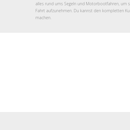
alles rund ums Segeln und Motorbootfahren, um sc
Fahrt aufzunehmen. Du kannst den kompletten Kur
machen.