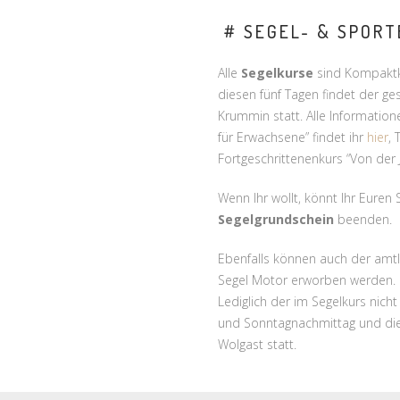
# SEGEL- & SPOR
Alle
Segelkurse
sind Kompaktk
diesen fünf Tagen findet der ge
Krummin statt. Alle Informatio
für Erwachsene” findet ihr
hier
,
Fortgeschrittenenkurs “Von der 
Wenn Ihr wollt, könnt Ihr Euren
Segelgrundschein
beenden.
Ebenfalls können auch der amtl
Segel Motor erworben werden. D
Lediglich der im Segelkurs nic
und Sonntagnachmittag und die
Wolgast statt.