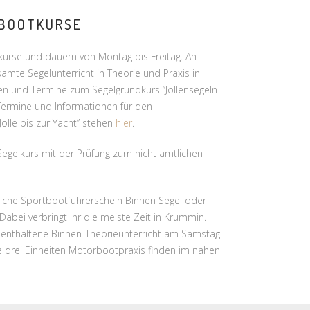
TBOOTKURSE
urse und dauern von Montag bis Freitag. An
samte Segelunterricht in Theorie und Praxis in
nen und Termine zum Segelgrundkurs “Jollensegeln
 Termine und Informationen für den
Jolle bis zur Yacht” stehen
hier
.
 Segelkurs mit der Prüfung zum nicht amtlichen
iche Sportbootführerschein Binnen Segel oder
abei verbringt Ihr die meiste Zeit in Krummin.
ht enthaltene Binnen-Theorieunterricht am Samstag
 drei Einheiten Motorbootpraxis finden im nahen