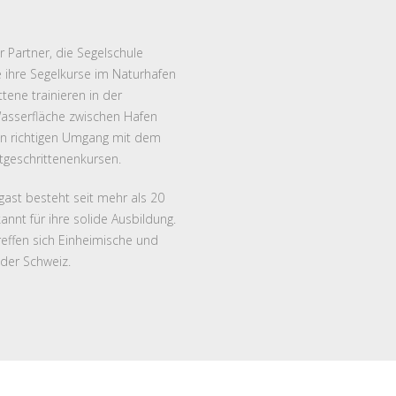
r Partner, die Segelschule
 ihre Segelkurse im Naturhafen
tene trainieren in der
asserfläche zwischen Hafen
en richtigen Umgang mit dem
rtgeschrittenenkursen.
ast besteht seit mehr als 20
nnt für ihre solide Ausbildung.
reffen sich Einheimische und
 der Schweiz.